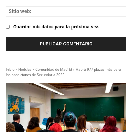
el
Sit
we
Guardar mis datos para la próxima vez.