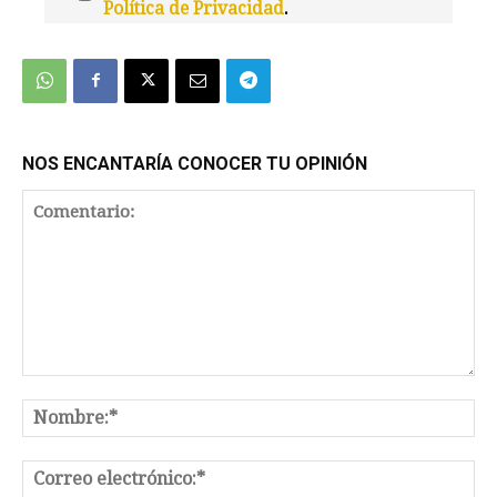
Política de Privacidad
.
We're
by
SendX
NOS ENCANTARÍA CONOCER TU OPINIÓN
Comentario:
No
Co