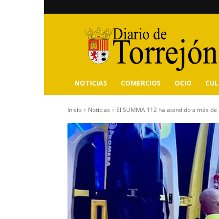
Diario
de
Torrejón
NOTICIAS
COMERCIOS
OCIO
CU
Inicio
Noticias
El SUMMA 112 ha atendido a más de 2