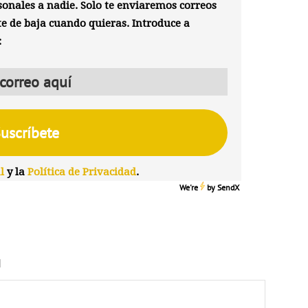
onales a nadie. Solo te enviaremos correos
te de baja cuando quieras. Introduce a
:
l
y la
Política de Privacidad
.
We're
by
SendX
N