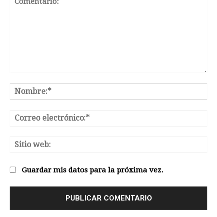
Comentario:
No
Co
el
Sit
we
Guardar mis datos para la próxima vez.