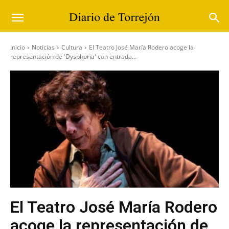
Inicio
Noticias
Cultura
El Teatro José María Rodero acoge la
representación de 'Dysphoria' con entrada...
El Teatro José María Rodero
acoge la representación de