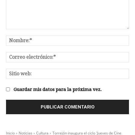
Comentario:
No
Co
el
Sit
we
Guardar mis datos para la próxima vez.