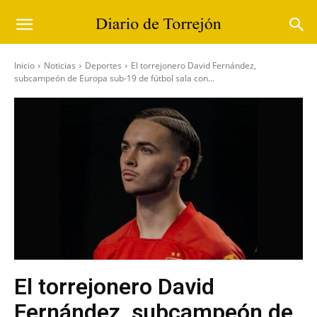
Inicio
Noticias
Deportes
El torrejonero David Fernández,
subcampeón de Europa sub-19 de fútbol sala con...
El torrejonero David
Fernández, subcampeón de