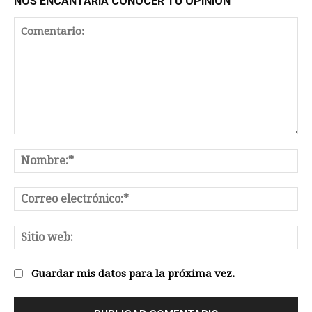
NOS ENCANTARÍA CONOCER TU OPINIÓN
Comentario:
No
Co
el
Sit
we
Guardar mis datos para la próxima vez.