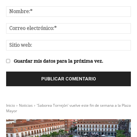
Comentario:
No
Co
el
Sit
we
Guardar mis datos para la próxima vez.