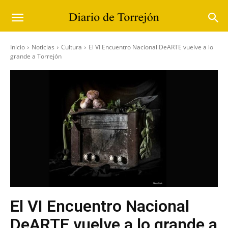
Inicio
Noticias
Cultura
El VI Encuentro Nacional DeARTE vuelve a lo
grande a Torrejón
El VI Encuentro Nacional
DeARTE vuelve a lo grande a