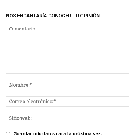
NOS ENCANTARÍA CONOCER TU OPINIÓN
Comentario:
No
Co
el
Sit
we
Guardar mis datos para la próxima vez.