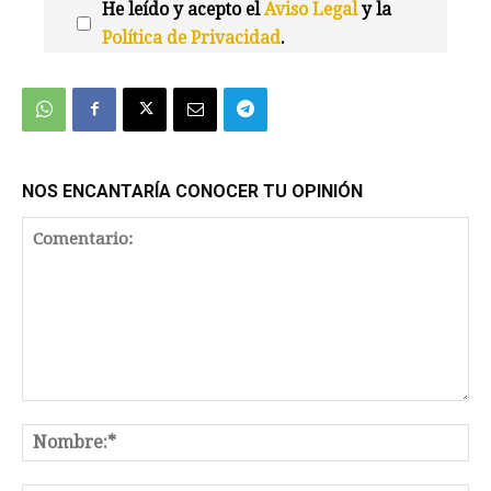
He leído y acepto el
Aviso Legal
y la
Política de Privacidad
.
We're
by
SendX
NOS ENCANTARÍA CONOCER TU OPINIÓN
Comentario:
No