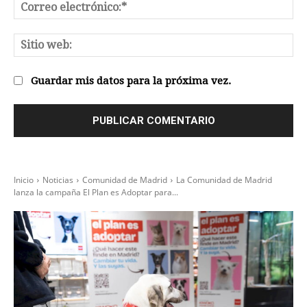
Co
el
Sit
we
Guardar mis datos para la próxima vez.