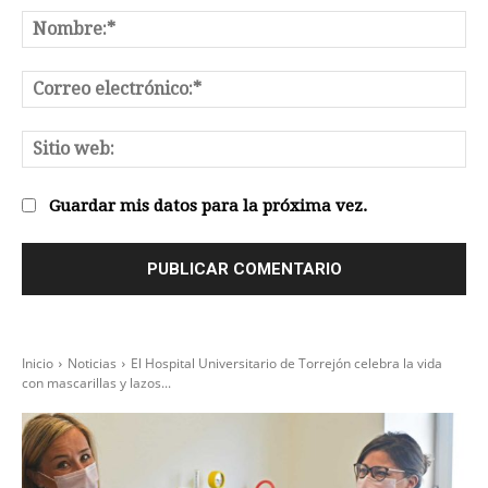
Comentario:
No
Co
el
Sit
we
Guardar mis datos para la próxima vez.