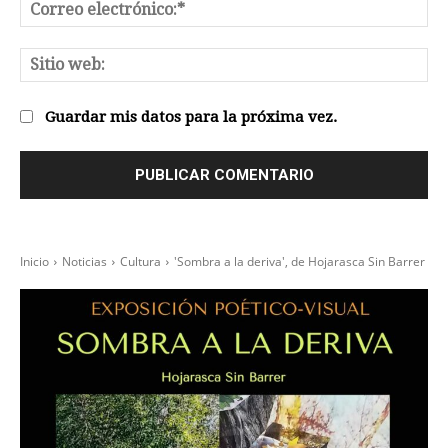
Co
el
Sit
we
Guardar mis datos para la próxima vez.