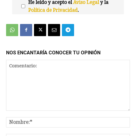
He leído y acepto el
Aviso Legal
y la
Política de Privacidad
.
We're
by
SendX
NOS ENCANTARÍA CONOCER TU OPINIÓN
Comentario:
No