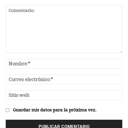
Comentario:
No
Co
el
Sit
we
Guardar mis datos para la próxima vez.