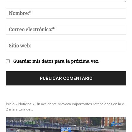
Comentario:
No
Co
el
Sit
we
Guardar mis datos para la próxima vez.