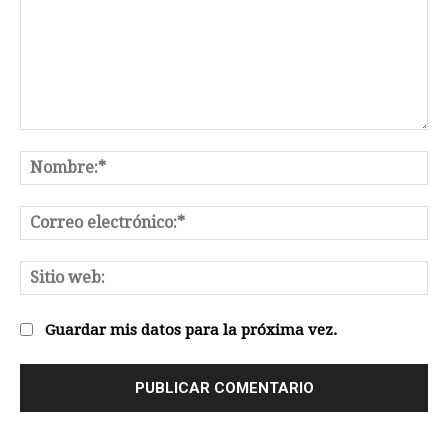
Comentario:
No
Co
el
Sit
we
Guardar mis datos para la próxima vez.