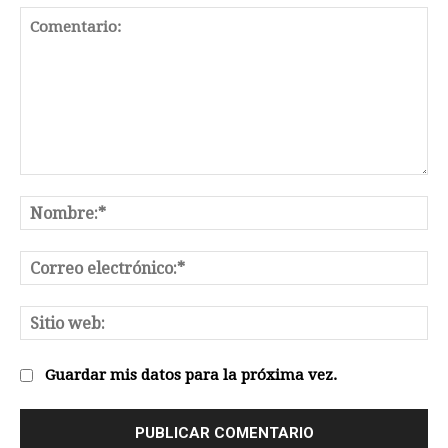
Comentario:
No
Co
el
Sit
we
Guardar mis datos para la próxima vez.