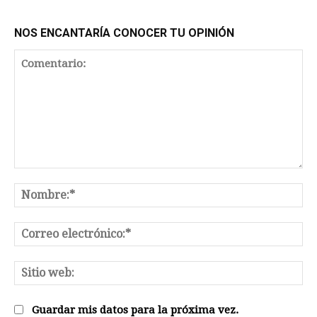
NOS ENCANTARÍA CONOCER TU OPINIÓN
Comentario:
No
Co
el
Sit
we
Guardar mis datos para la próxima vez.