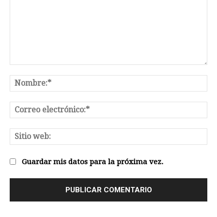
Comentario:
No
Co
el
Sit
we
Guardar mis datos para la próxima vez.