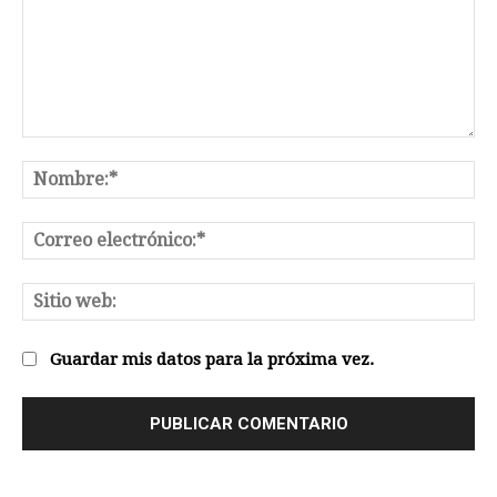
Comentario:
No
Co
el
Sit
we
Guardar mis datos para la próxima vez.