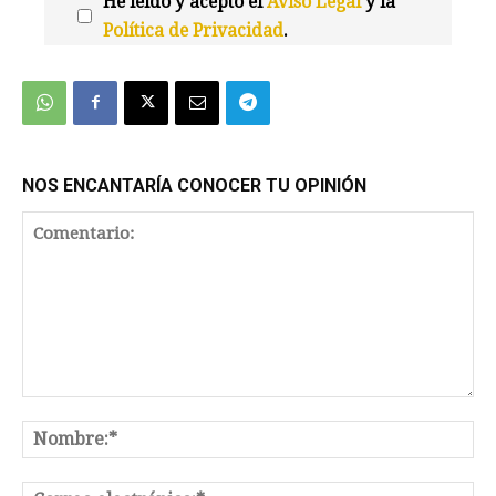
He leído y acepto el
Aviso Legal
y la
Política de Privacidad
.
We're
by
SendX
NOS ENCANTARÍA CONOCER TU OPINIÓN
Comentario:
No
Co