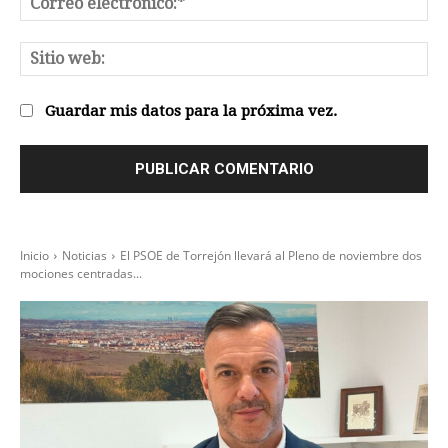
el
Sit
we
Guardar mis datos para la próxima vez.