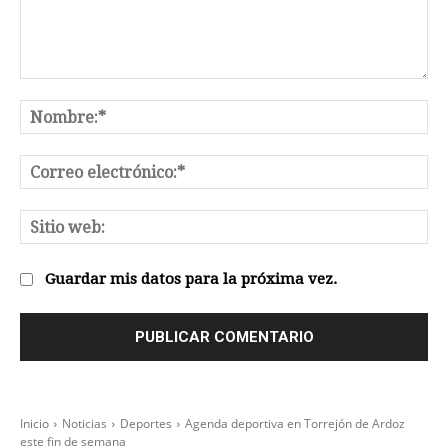
Comentario:
No
Co
el
Sit
we
Guardar mis datos para la próxima vez.