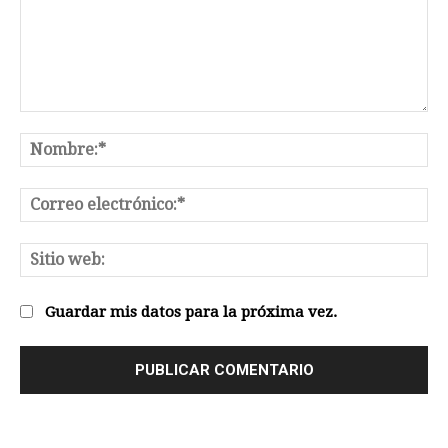
Comentario:
No
Co
el
Sit
we
Guardar mis datos para la próxima vez.