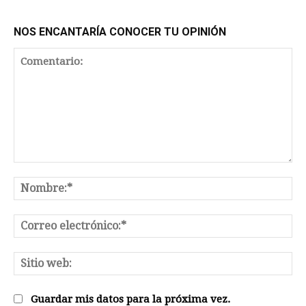
NOS ENCANTARÍA CONOCER TU OPINIÓN
Comentario:
No
Co
el
Sit
we
Guardar mis datos para la próxima vez.