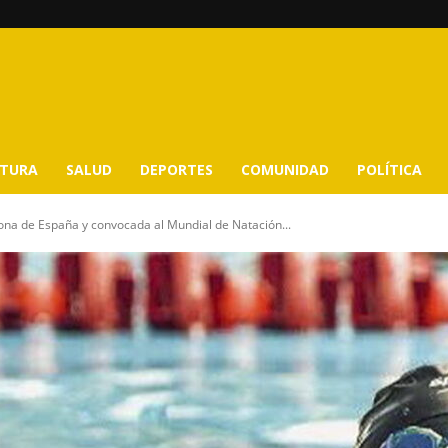
LTURA
SALUD
DEPORTES
COMUNIDAD
POLÍTICA
ona de España y convocada al Mundial de Natación...