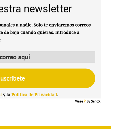
estra newsletter
onales a nadie. Solo te enviaremos correos
te de baja cuando quieras. Introduce a
:
l
y la
Política de Privacidad
.
We're
by
SendX