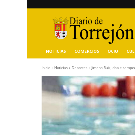
Diario
de
Torrejón
NOTICIAS
COMERCIOS
OCIO
CU
Inicio
Noticias
Deportes
Jimena Ruiz, doble campe