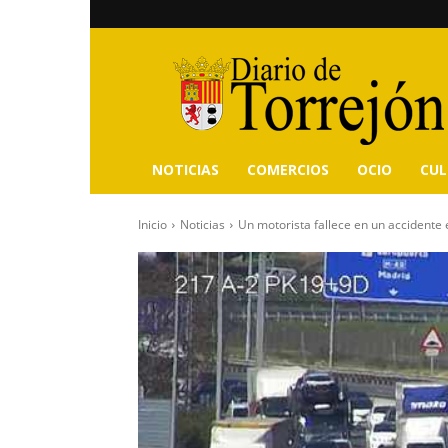
Diario
de
Torrejón
NOTICIAS
COMERCIOS
OCIO
CU
Inicio
Noticias
Un motorista fallece en un accidente en