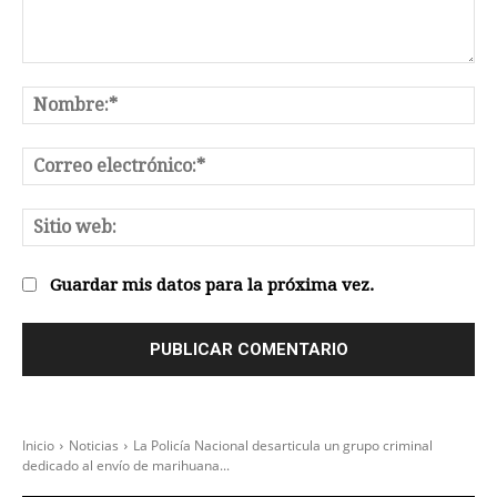
Comentario:
No
Co
el
Sit
we
Guardar mis datos para la próxima vez.