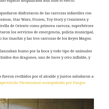
io espacio amplificaba aún más el efecto.
se quedaron disfrutaron de las carrozas infantiles con
emon, Star Wars, Frozen, Toy Story y Cenicienta y
trella de Oriente como primera carroza, superhéroes
ltaron los servicios de emergencia, policía municipal,
o los Guachis y las tres carrozas de los Reyes Magos.
ue lanzaban humo por la boca y todo tipo de animales
uidos dos dragones, uno de luces y otro inflable, y
s fueron recibidos por el alcalde y juntos saludaron a
spectáculo Piromusical acompañado por Fuegos