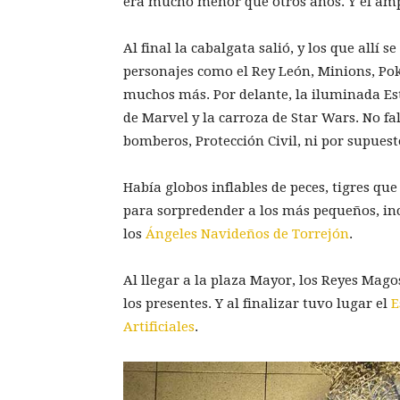
era mucho menor que otros años. Y el ampl
Al final la cabalgata salió, y los que allí 
personajes como el Rey León, Minions, Pok
muchos más. Por delante, la iluminada Es
de Marvel y la carroza de Star Wars. No fa
bomberos, Protección Civil, ni por supuest
Había globos inflables de peces, tigres q
para sorpredender a los más pequeños, incl
los
Ángeles Navideños de Torrejón
.
Al llegar a la plaza Mayor, los Reyes Mago
los presentes. Y al finalizar tuvo lugar el
E
Artificiales
.