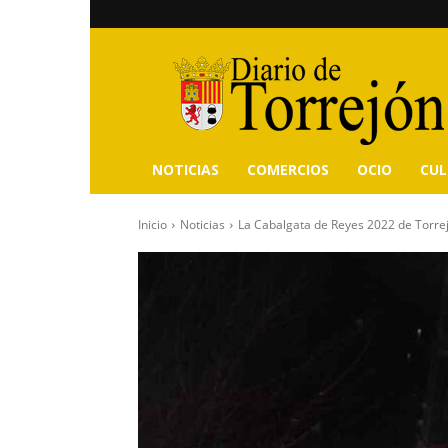
Diario
de
Torrejón
NOTICIAS
COMERCIOS
OCIO
CU
Inicio
Noticias
La Cabalgata de Reyes 2022 de Torrej