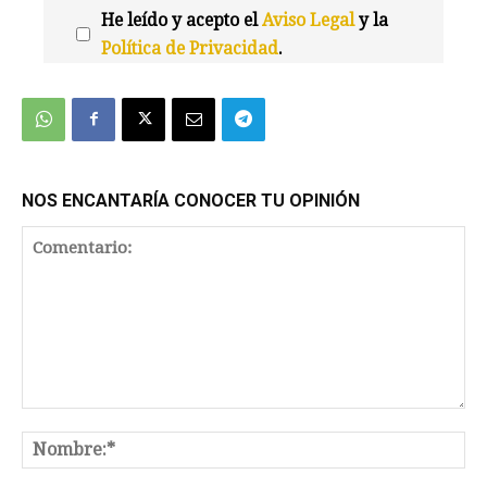
He leído y acepto el
Aviso Legal
y la
Política de Privacidad
.
We're
by
SendX
NOS ENCANTARÍA CONOCER TU OPINIÓN
Comentario:
No