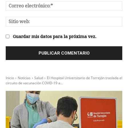
Co
el
Sit
we
Guardar mis datos para la próxima vez.