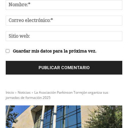
No
Co
el
Sit
we
Guardar mis datos para la próxima vez.