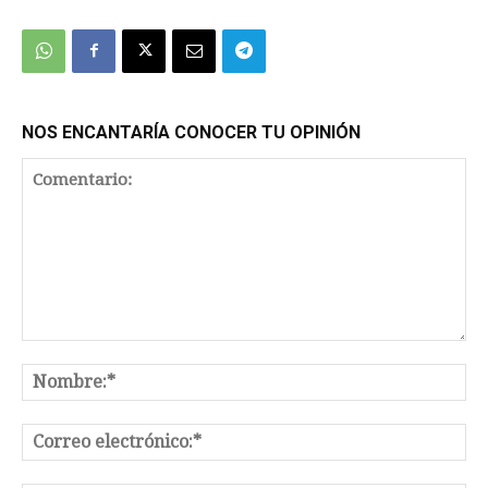
We're
by
SendX
NOS ENCANTARÍA CONOCER TU OPINIÓN
Comentario:
No
Co
el