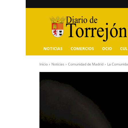
Diario
de
Torrejón
NOTICIAS
COMERCIOS
OCIO
CU
Inicio
Noticias
Comunidad de Madrid
La Comunidad