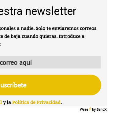
estra newsletter
onales a nadie. Solo te enviaremos correos
te de baja cuando quieras. Introduce a
:
l
y la
Política de Privacidad
.
We're
by
SendX