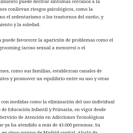
imiento puede derivar síntomas cercanos a la
ones conllevan riesgos psicológicos, como la
omo el sedentarismo o los trastornos del sueño, y
miento y la soledad.
n puede favorecer la aparición de problemas como el
 grooming (acoso sexual a menores) o el
venes, como sus familias, establezcan canales de
tes y promover un equilibrio entre su uso y otras
ja con medidas como la eliminación del uso individual
s de Educación Infantil y Primaria, en vigor desde
l Servicio de Atención en Adicciones Tecnológicas
ue ya ha atendido a más de 43.000 personas. Su
 en cinco puntos de Madrid capital, Alcalá de