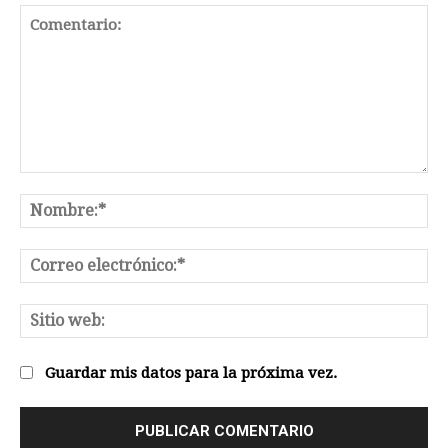
Comentario:
No
Co
el
Sit
we
Guardar mis datos para la próxima vez.