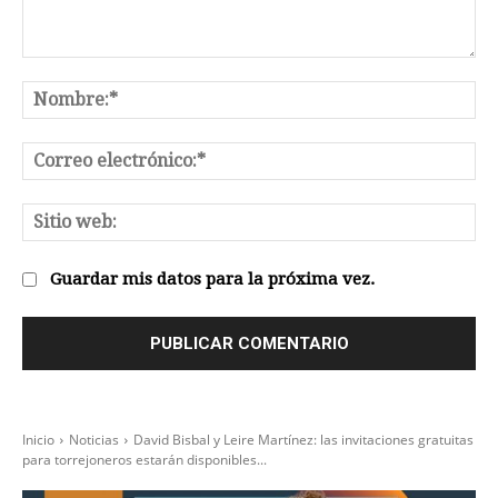
Comentario:
No
Co
el
Sit
we
Guardar mis datos para la próxima vez.