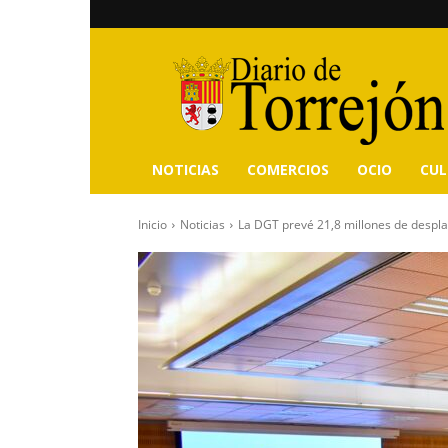
Diario
de
Torrejón
NOTICIAS
COMERCIOS
OCIO
CU
Inicio
Noticias
La DGT prevé 21,8 millones de despl