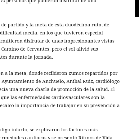
 570 personas que pudieron disfrutar de una
 de partida y la meta de esta duodécima ruta, de
ficultad media, en los que tuvieron especial
rmitieron disfrutar de unas impresionantes vistas
al Camino de Cervantes, pero el sol alivió sus
ntes durante la jornada.
aron a la meta, donde recibieron zumos repartidos por
el Ayuntamiento de Anchuelo, Aníbal Ruiz, cardiólogo
recía una nueva charla de promoción de la salud. El
ó que las enfermedades cardiovasculares son la
ecalcó la importancia de trabajar en su prevención a
ódigo infarto, se explicaron los factores más
ermedades cardiacas y se presentó Ritmos de Vida.