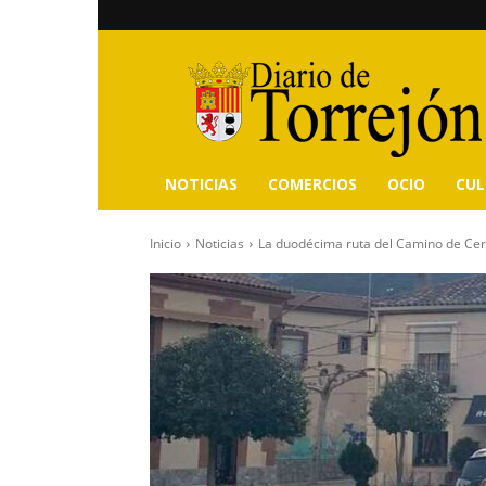
Diario
de
Torrejón
NOTICIAS
COMERCIOS
OCIO
CU
Inicio
Noticias
La duodécima ruta del Camino de Cerv