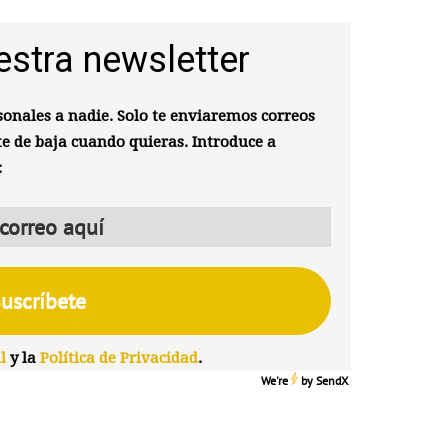
estra newsletter
onales a nadie. Solo te enviaremos correos
te de baja cuando quieras. Introduce a
:
l
y la
Política de Privacidad
.
We're
by
SendX