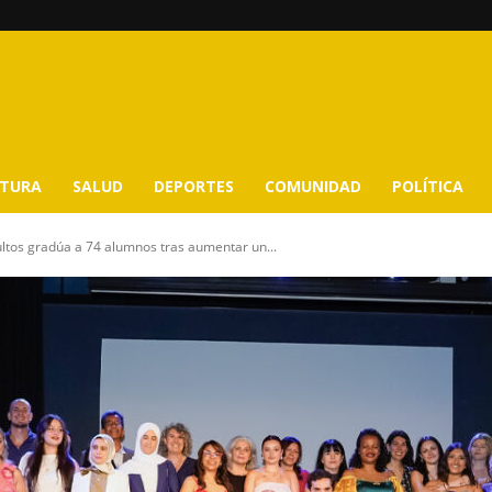
LTURA
SALUD
DEPORTES
COMUNIDAD
POLÍTICA
ltos gradúa a 74 alumnos tras aumentar un...