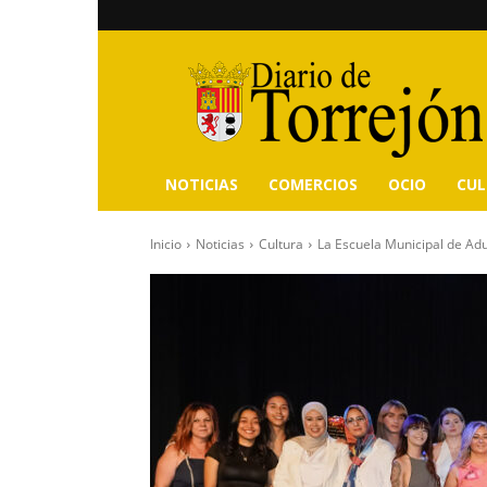
Diario
de
Torrejón
NOTICIAS
COMERCIOS
OCIO
CU
Inicio
Noticias
Cultura
La Escuela Municipal de Adu