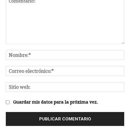
Comentario:
No
Co
el
Sit
we
Guardar mis datos para la próxima vez.