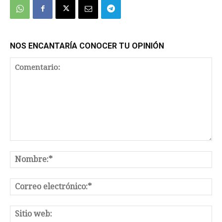
NOS ENCANTARÍA CONOCER TU OPINIÓN
Comentario:
No
Co
el
Sit