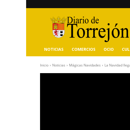
Diario
de
Torrejón
NOTICIAS
COMERCIOS
OCIO
CU
Inicio
Noticias
Mágicas Navidades
La Navidad lleg