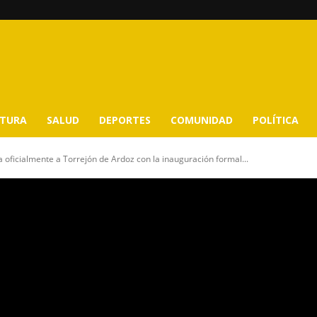
LTURA
SALUD
DEPORTES
COMUNIDAD
POLÍTICA
a oficialmente a Torrejón de Ardoz con la inauguración formal...