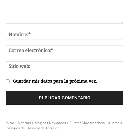
Comentario:
No
Co
el
Sit
we
Guardar mis datos para la próxima vez.