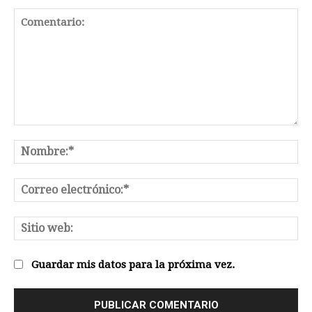
Comentario:
No
Co
el
Sit
we
Guardar mis datos para la próxima vez.