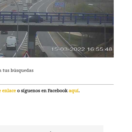
n tus búsquedas
e enlace
o síguenos en Facebook
aquí
.