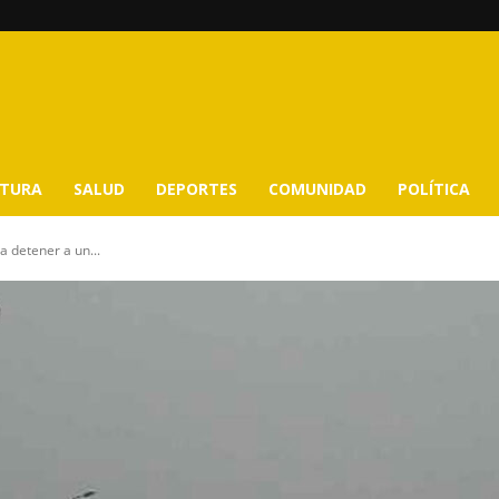
LTURA
SALUD
DEPORTES
COMUNIDAD
POLÍTICA
ra detener a un...