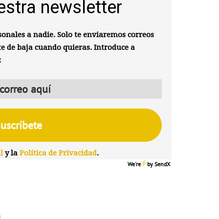
estra newsletter
onales a nadie. Solo te enviaremos correos
te de baja cuando quieras. Introduce a
:
l
y la
Política de Privacidad
.
We're
by
SendX
N