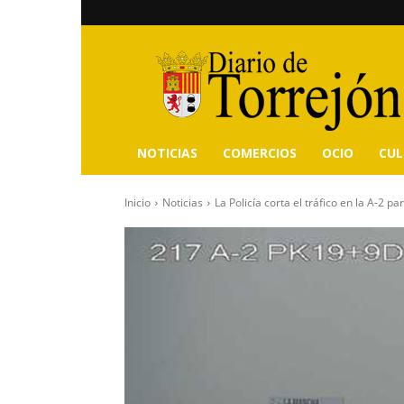
Diario
de
Torrejón
NOTICIAS
COMERCIOS
OCIO
CU
Inicio
Noticias
La Policía corta el tráfico en la A-2 pa