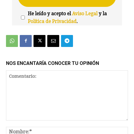
He leído y acepto el
Aviso Legal
y la
Política de Privacidad
.
We're
by
SendX
NOS ENCANTARÍA CONOCER TU OPINIÓN
Comentario:
No