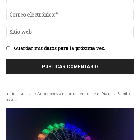
Co
el
Sit
we
Guardar mis datos para la próxima vez.