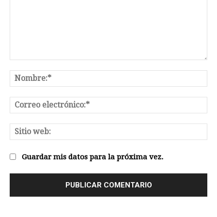
Comentario:
No
Co
el
Sit
we
Guardar mis datos para la próxima vez.