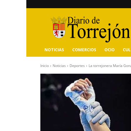
Diario
de
Torrejón
NOTICIAS
COMERCIOS
OCIO
CU
Inicio
Noticias
Deportes
La torrejonera María Gonzá