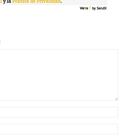
l
y la
Política de Privacidad
.
We're
by
SendX
N
Nombre:
Correo
electrón