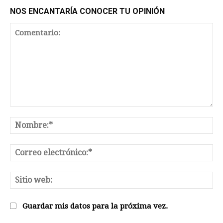
NOS ENCANTARÍA CONOCER TU OPINIÓN
Comentario:
No
Co
el
Sit
we
Guardar mis datos para la próxima vez.