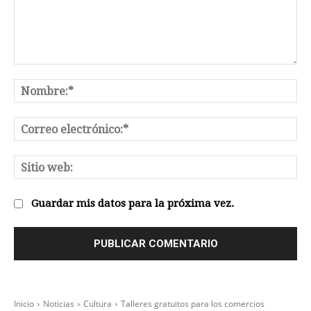
Comentario:
No
Co
el
Sit
we
Guardar mis datos para la próxima vez.