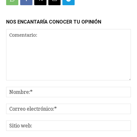
NOS ENCANTARÍA CONOCER TU OPINIÓN
Comentario:
No
Co
el
Sit
we