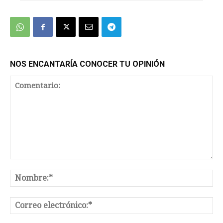
We're
by
SendX
NOS ENCANTARÍA CONOCER TU OPINIÓN
Comentario:
No
Co
el