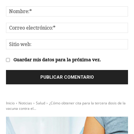
Comentario:
No
Co
el
Sit
we
Guardar mis datos para la próxima vez.