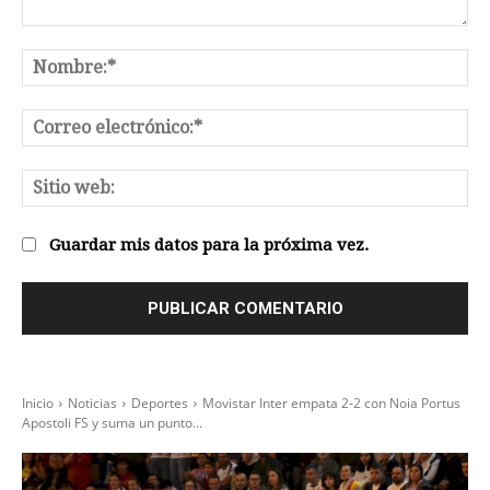
Comentario:
No
Co
el
Sit
we
Guardar mis datos para la próxima vez.