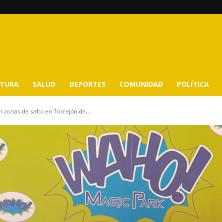
LTURA
SALUD
DEPORTES
COMUNIDAD
POLÍTICA
 zonas de salto en Torrejón de...