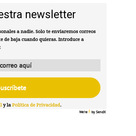
estra newsletter
onales a nadie. Solo te enviaremos correos
te de baja cuando quieras. Introduce a
:
l
y la
Política de Privacidad
.
We're
by
SendX