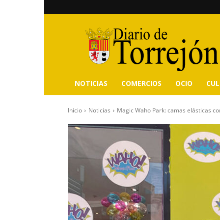
Diario
de
Torrejón
NOTICIAS
COMERCIOS
OCIO
CU
Inicio
Noticias
Magic Waho Park: camas elásticas con